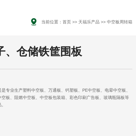

当前位置：
首页
>>
天福乐产品
>>
中空板周转箱
子、仓储铁筐围板
司是专业生产塑料中空板、万通板、钙塑板、PE中空板、电晕中空板、
中空板、阻燃中空板、中空板包装箱、彩色印刷广告板、玻璃瓶隔板等
品。