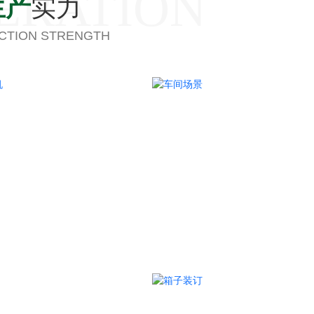
ERATION
生产
实力
CTION STRENGTH