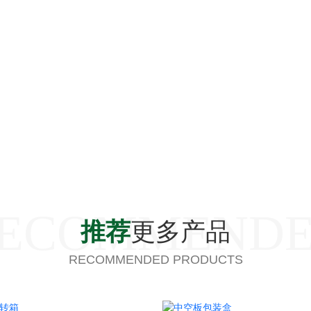
ECOMMEND
推荐
更多产品
RECOMMENDED PRODUCTS